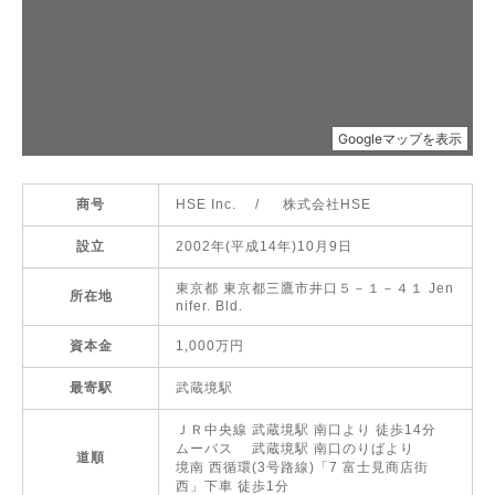
商号
HSE Inc. / 株式会社HSE
設立
2002年(平成14年)10月9日
東京都 東京都三鷹市井口５－１－４１ Jen
所在地
nifer. Bld.
資本金
1,000万円
最寄駅
武蔵境駅
ＪＲ中央線 武蔵境駅 南口より 徒歩14分
ムーバス 武蔵境駅 南口のりばより
道順
境南 西循環(3号路線)「7 富士見商店街
西」下車 徒歩1分