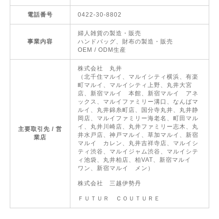
電話番号
0422-30-8802
婦人雑貨の製造・販売
事業内容
ハンドバッグ、財布の製造・販売
OEM / ODM生産
株式会社 丸井
（北千住マルイ、マルイシティ横浜、有楽
町マルイ、マルイシティ上野、丸井大宮
店、新宿マルイ 本館、新宿マルイ アネ
ックス、マルイファミリー溝口、なんばマ
ルイ、丸井錦糸町店、国分寺丸井、丸井静
岡店、マルイファミリー海老名、町田マル
イ、丸井川崎店、丸井ファミリー志木、丸
主要取引先 / 営
井水戸店、神戸マルイ、草加マルイ、新宿
業店
マルイ カレン、丸井吉祥寺店、マルイシ
ティ渋谷、マルイジャム渋谷、マルイシテ
ィ池袋、丸井柏店、柏VAT、新宿マルイ
ワン、新宿マルイ メン）
株式会社 三越伊勢丹
ＦＵＴＵＲ ＣＯＵＴＵＲＥ